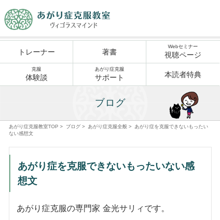
Webセミナー
トレーナー
著書
視聴ページ
克服
あがり症克服
本読者特典
体験談
サポート
ブログ
あがり症克服教室TOP
>
ブログ
>
あがり症克服全般
>
あがり症を克服できないもったい
ない感想文
あがり症を克服できないもったいない感
想文
あがり症克服の専門家 金光サリィです。