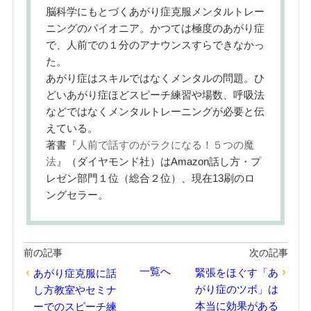
脳科学にもとづくあがり症克服メンタルトレー
ニングのパイオニア。かつては極度のあがり症
で、人前での１分のアナウンスすらできなかっ
た。
あがり症はスキルではなくメンタルの問題。ひ
どいあがり症ほどスピーチ練習や場数、呼吸法
などではなくメンタルトレーニングが必要と伝
えている。
著書『
人前で話すのがラクになる！５つの魔
法
』（ダイヤモンド社）はAmazon話し方・プ
レゼン部門１位（総合２位）、現在13刷のロ
ングセラー。
前の記事
次の記事
一覧へ
緊張をほぐす「あ
あがり症克服に話
がり症のツボ」は
し方教室やセミナ
本当に効果がある
ーでのスピーチ練