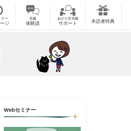
ミナー
克服
あがり症克服
本読者特典
ージ
体験談
サポート
Webセミナー