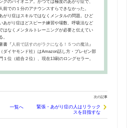
ングのパイオニア。かつては極度のあがり症で、
人前での１分のアナウンスすらできなかった。
あがり症はスキルではなくメンタルの問題。ひど
いあがり症ほどスピーチ練習や場数、呼吸法など
ではなくメンタルトレーニングが必要と伝えてい
る。
著書『
人前で話すのがラクになる！５つの魔法
』
（ダイヤモンド社）はAmazon話し方・プレゼン部
門１位（総合２位）、現在13刷のロングセラー。
次の記事
緊張・あがり症の人はリラック
一覧へ
スを目指すな