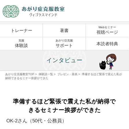
Webセミナー
トレーナー
著書
視聴ページ
克服
あがり症克服
本読者特典
体験談
サポート
インタビュー
あがり症克服教室TOP
>
体験談一覧
>
プレゼン・発表
>
準備するほど緊張で震えた私が
納得できるセミナー挨拶ができた
準備するほど緊張で震えた私が納得で
きるセミナー挨拶ができた
OK-2さん（50代・公務員）