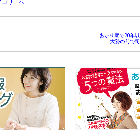
テゴリーへ
あがり症で20年
大勢の前で司