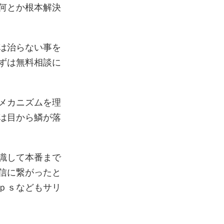
何とか根本解決
は治らない事を
ずは無料相談に
メカニズムを理
は目から鱗が落
識して本番まで
信に繋がったと
ｐｓなどもサリ