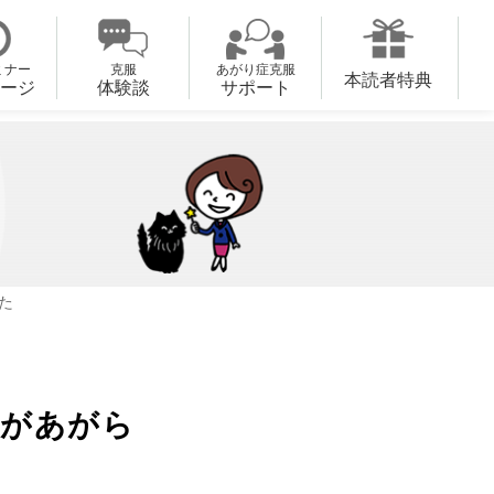
ミナー
克服
あがり症克服
本読者特典
ージ
体験談
サポート
た
私があがら