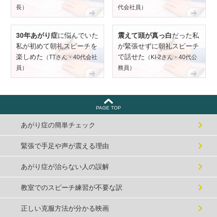
長）
代会社員）
30年あがり症
に悩んでいた
震えて頭が真っ白
だった私
私が初めて朝礼スピーチを
が緊張せずに朝礼スピーチ
楽しめた
で話せた
（TTさん・40代会社
（KI-2さん・40代公
員）
務員）
PAGE TOP
あがり症の簡単チェック
緊張で手足や声が震える理由
あがり症が治らない人の誤解
教室でのスピーチ練習が不要な訳
正しい克服方法が分かる映画