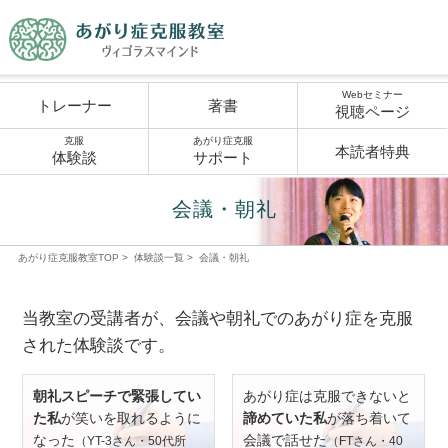
Webセミナー
トレーナー
著書
視聴ページ
克服
あがり症克服
本読者特典
体験談
サポート
会議・朝礼
あがり症克服教室TOP
>
体験談一覧
>
会議・朝礼
当教室の受講者が、会議や朝礼でのあがり症を克服
された体験談です。
朝礼スピーチで緊張してい
あがり症は克服できないと
た私
が笑いを取れるように
諦めていた私
が落ち着いて
なった
会議で話せた
（YT-3さん・50代所
（FTさん・40