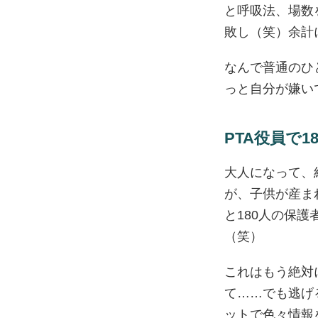
と呼吸法、場数
敗し（笑）余計
なんで普通のひ
っと自分が嫌い
PTA役員で
大人になって、
が、子供が産ま
と180人の保
（笑）
これはもう絶対
て……でも逃げ
ットで色々情報