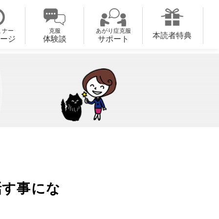
ミナー
克服
あがり症克服
本読者特典
ージ
体験談
サポート
話す事にな