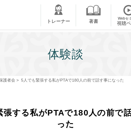
Webセ
トレーナー
著書
視聴ペ
体験談
・保護者会
>
5人でも緊張する私がPTAで180人の前で話す事になった
緊張する私がPTAで180人の前で
った