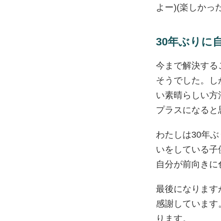
よー)(楽しか
30年ぶりに
今まで解決する
そうでした。し
い素晴らしい方
プラスになると
わたしは30年
いをしている子
自分が前向きに
最後になります
感謝しています
ります。